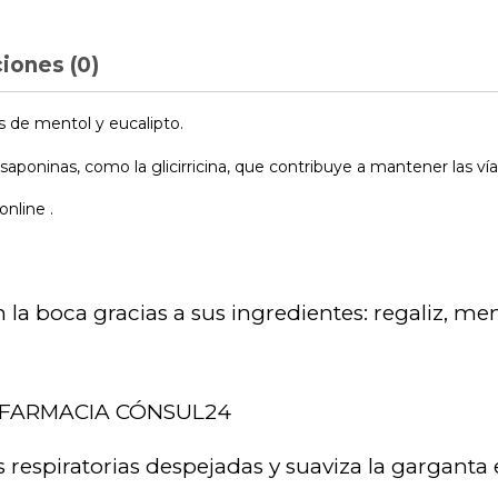
iones (0)
as de mentol y eucalipto.
aponinas, como la glicirricina, que contribuye a mantener las vía
nline .
 la boca gracias a sus ingredientes: regaliz, men
FARMACIA CÓNSUL24
s respiratorias despejadas y suaviza la gargant