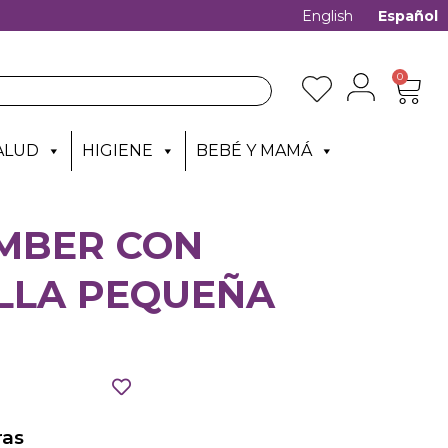
English
Español
0
ALUD
HIGIENE
BEBÉ Y MAMÁ
MBER CON
LLA PEQUEÑA
as