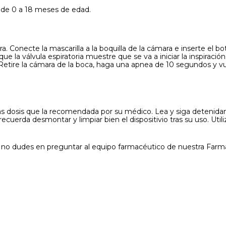
s de 0 a 18 meses de edad.
ra. Conecte la mascarilla a la boquilla de la cámara e inserte el 
a válvula espiratoria muestre que se va a iniciar la inspiración.
 Retire la cámara de la boca, haga una apnea de 10 segundos y vue
ás dosis que la recomendada por su médico. Lea y siga detenidam
ecuerda desmontar y limpiar bien el dispositivio tras su uso. Util
 no dudes en preguntar al equipo farmacéutico de nuestra Farma