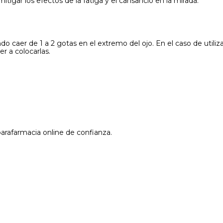
tigar los efectos de la fatiga y el cansancio en la mirada.
ndo caer de 1 a 2 gotas en el extremo del ojo. En el caso de util
r a colocarlas.
parafarmacia online de confianza.