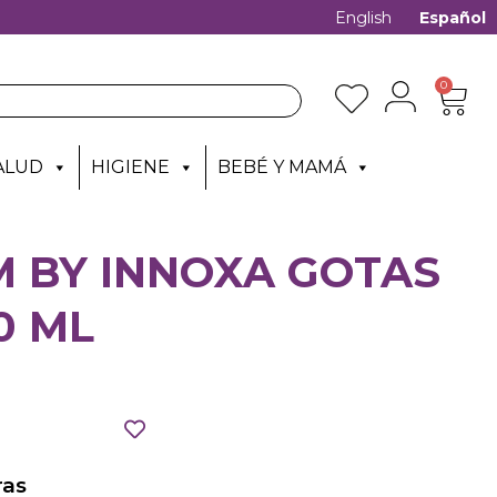
English
Español
0
ALUD
HIGIENE
BEBÉ Y MAMÁ
M BY INNOXA GOTAS
0 ML
as