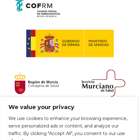
We value your privacy
Política de envío y devoluciones
We use cookies to enhance your browsing experience,
serve personalized ads or content, and analyze our
Política de privacidad
Uso de cookies
traffic. By clicking "Accept All", you consent to our use