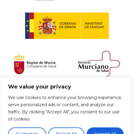
We value your privacy
Política de envío y devoluciones
We use cookies to enhance your browsing experience,
serve personalized ads or content, and analyze our
Política de privacidad
Uso de cookies
traffic. By clicking "Accept All", you consent to our use
of cookies.
Aviso legal
Términos y condiciones
0