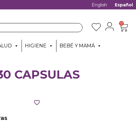
English
Español
0
ALUD
HIGIENE
BEBÉ Y MAMÁ
30 CAPSULAS
as