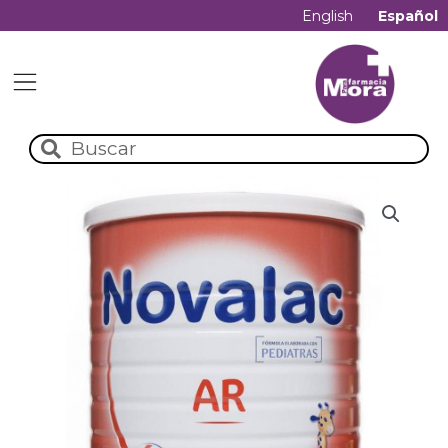
English
Español