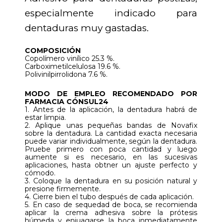
especialmente indicado para
dentaduras muy gastadas.
COMPOSICIÓN
Copolímero vinílico 25.3 %.
Carboximetilcelulosa 19.6 %.
Polivinilpirrolidona 7.6 %.
MODO DE EMPLEO RECOMENDADO POR
FARMACIA CÓNSUL24
1. Antes de la aplicación, la dentadura habrá de
estar limpia.
2. Aplique unas pequeñas bandas de Novafix
sobre la dentadura. La cantidad exacta necesaria
puede variar individualmente, según la dentadura.
Pruebe primero con poca cantidad y luego
aumente si es necesario, en las sucesivas
aplicaciones, hasta obtner un ajuste perfecto y
cómodo.
3. Coloque la dentadura en su posición natural y
presione firmemente.
4. Cierre bien el tubo después de cada aplicación.
5. En caso de sequedad de boca, se recomienda
aplicar la crema adhesiva sobre la prótesis
húmeda y enjuagarse la boca inmediatamente