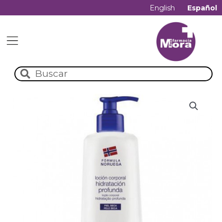
English
Español