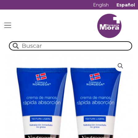
English
Español