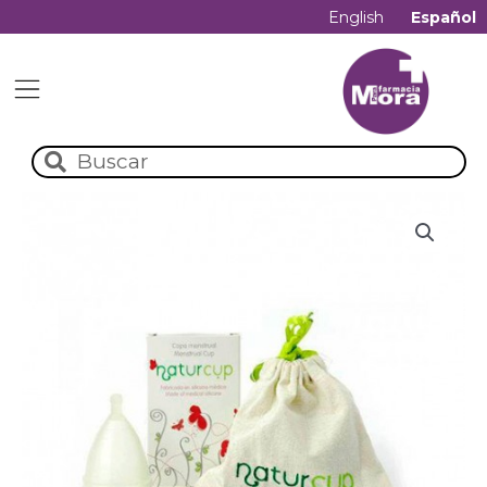
English
Español