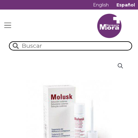
English
Español