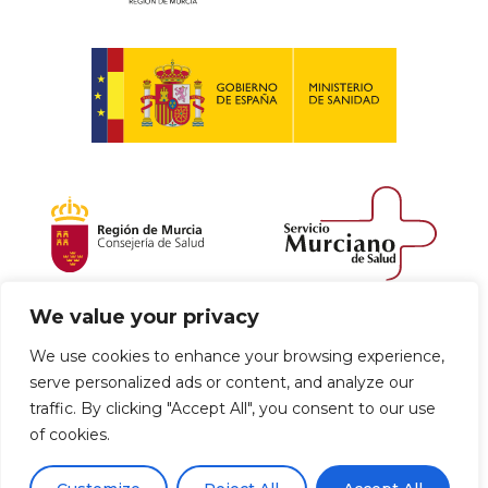
We value your privacy
Política de envío y devoluciones
We use cookies to enhance your browsing experience,
serve personalized ads or content, and analyze our
Política de privacidad
Uso de cookies
traffic. By clicking "Accept All", you consent to our use
of cookies.
Aviso legal
Términos y condiciones
0