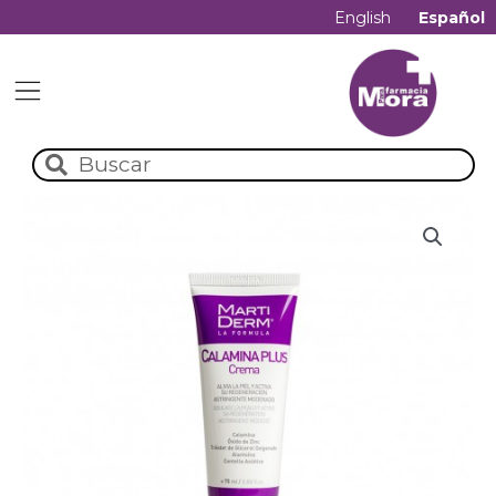
English
Español