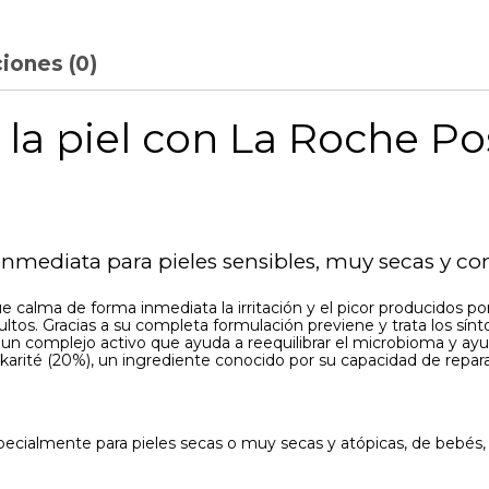
iones (0)
n la piel con La Roche 
nmediata para pieles sensibles, muy secas y co
 calma de forma inmediata la irritación y el picor producidos p
os. Gracias a su completa formulación previene y trata los síntom
n complejo activo que ayuda a reequilibrar el microbioma y ayud
karité (20%), un ingrediente conocido por su capacidad de repar
pecialmente para pieles secas o muy secas y atópicas, de bebés, 