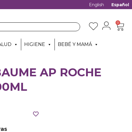
English
Español
0
ALUD
HIGIENE
BEBÉ Y MAMÁ
 BAUME AP ROCHE
00ML
as