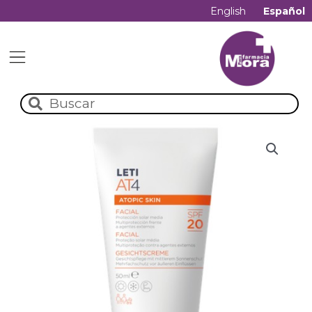
English
Español