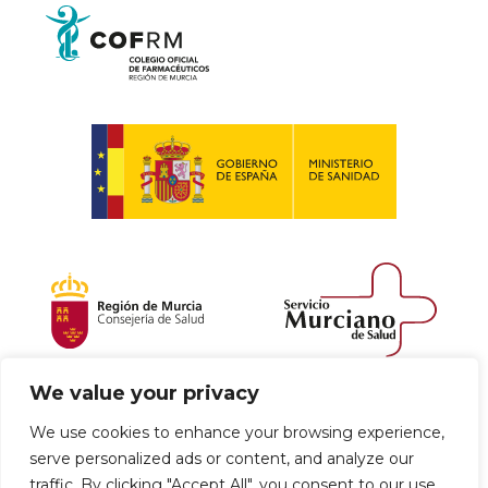
We value your privacy
Política de envío y devoluciones
We use cookies to enhance your browsing experience,
serve personalized ads or content, and analyze our
Política de privacidad
Uso de cookies
traffic. By clicking "Accept All", you consent to our use