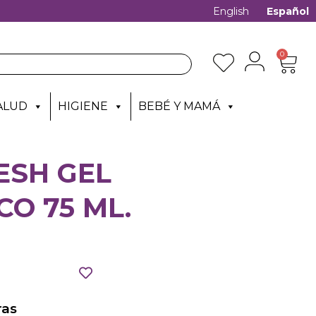
English
Español
0
ALUD
HIGIENE
BEBÉ Y MAMÁ
ESH GEL
CO 75 ML.
as