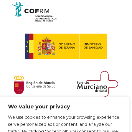
We value your privacy
Política de envío y devoluciones
We use cookies to enhance your browsing experience,
serve personalized ads or content, and analyze our
Política de privacidad
Uso de cookies
traffic. By clicking "Accept All", you consent to our use