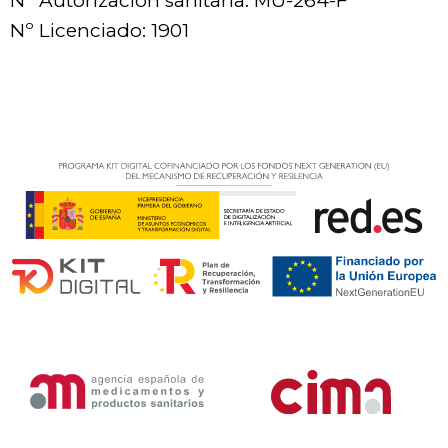
Nº Autorización sanitaria: MU-264-F
Nº Licenciado: 1901