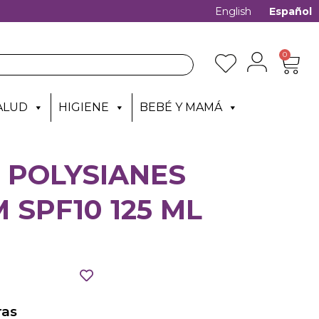
English
Español
0
ALUD
HIGIENE
BEBÉ Y MAMÁ
 POLYSIANES
 SPF10 125 ML
as