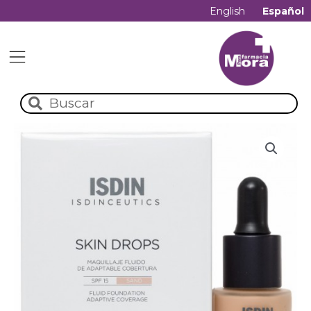
English
Español