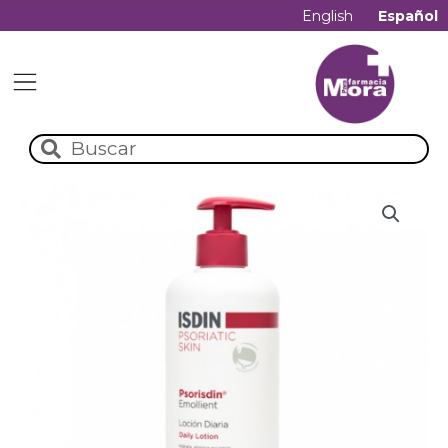
English
Español