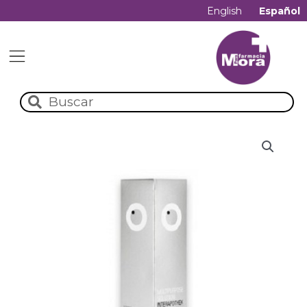
English
Español