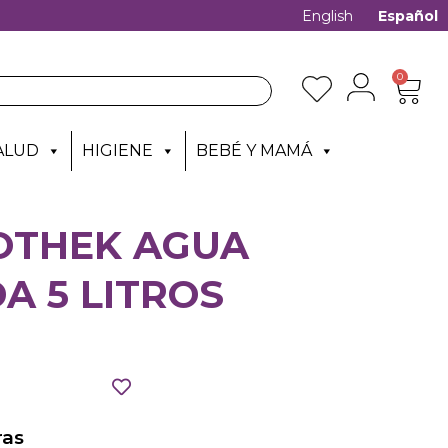
English
Español
0
ALUD
HIGIENE
BEBÉ Y MAMÁ
OTHEK AGUA
A 5 LITROS
as