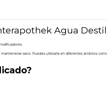
terapothek Agua Destila
midificadores.
 mantenerse sano. Puedes utilizarla en diferentes ámbitos como l
dicado?