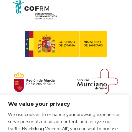
We value your privacy
Política de envío y devoluciones
We use cookies to enhance your browsing experience,
serve personalized ads or content, and analyze our
Política de privacidad
Uso de cookies
traffic. By clicking "Accept All", you consent to our use