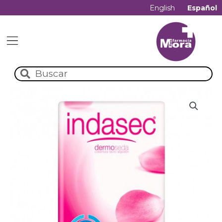
English
Español