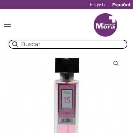
English
Español