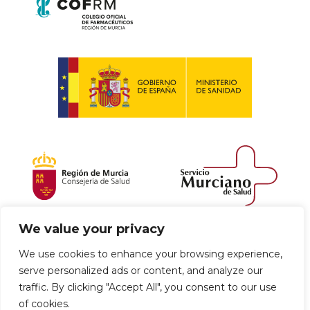
We value your privacy
Política de envío y devoluciones
We use cookies to enhance your browsing experience,
serve personalized ads or content, and analyze our
Política de privacidad
Uso de cookies
traffic. By clicking "Accept All", you consent to our use
of cookies.