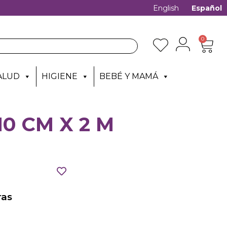
English
Español
0
ALUD
HIGIENE
BEBÉ Y MAMÁ
10 CM X 2 M
as