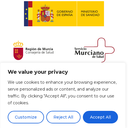
We value your privacy
Política de envío y devoluciones
We use cookies to enhance your browsing experience,
serve personalized ads or content, and analyze our
Política de privacidad
Uso de cookies
traffic. By clicking "Accept All", you consent to our use
of cookies.
Aviso legal
Términos y condiciones
0
Customize
Reject All
Accept All
Declaración de Accesibilidad