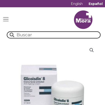
English
Español