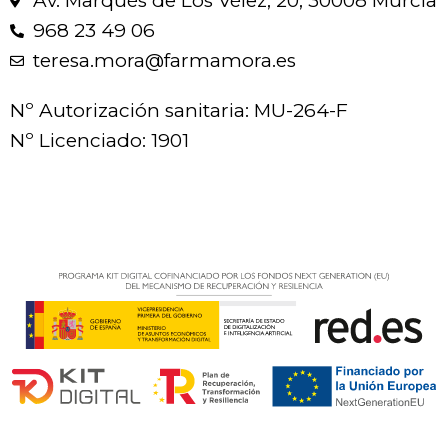
Av. Marqués de Los Vélez, 20, 30008 Murcia
968 23 49 06
teresa.mora@farmamora.es
Nº Autorización sanitaria: MU-264-F
Nº Licenciado: 1901