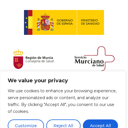
We value your privacy
Política de envío y devoluciones
We use cookies to enhance your browsing experience,
serve personalized ads or content, and analyze our
Política de privacidad
Uso de cookies
traffic. By clicking "Accept All", you consent to our use
of cookies.
Aviso legal
Términos y condiciones
0
Customize
Reject All
Accept All