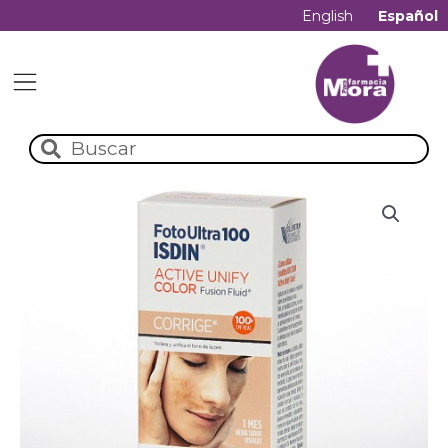
English
Español