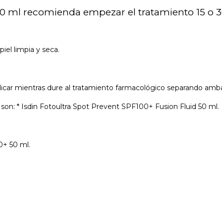
 50 ml recomienda empezar el tratamiento 15 o 3
iel limpia y seca.
plicar mientras dure al tratamiento farmacológico separando amb
: * Isdin Fotoultra Spot Prevent SPF100+ Fusion Fluid 50 ml.
0+ 50 ml.