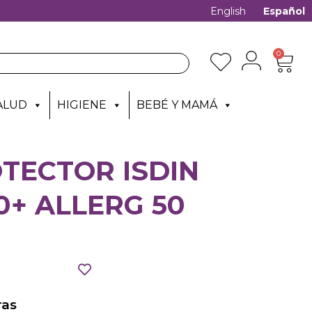
English
Español
0
ALUD
HIGIENE
BEBÉ Y MAMÁ
TECTOR ISDIN
0+ ALLERG 50
as