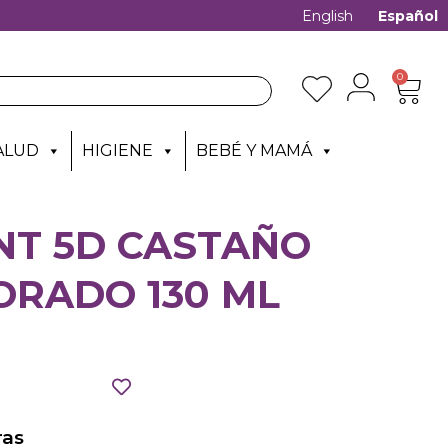
English
Español
0
ALUD
HIGIENE
BEBÉ Y MAMÁ
NT 5D CASTAÑO
ORADO 130 ML
as