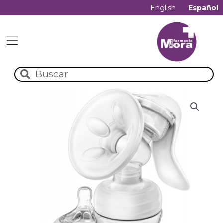
English
Español