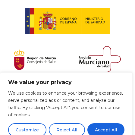
We value your privacy
Política de envío y devoluciones
We use cookies to enhance your browsing experience,
serve personalized ads or content, and analyze our
Política de privacidad
Uso de cookies
traffic. By clicking "Accept All", you consent to our use
of cookies.
Aviso legal
Términos y condiciones
0
Customize
Reject All
Accept All
Declaración de Accesibilidad