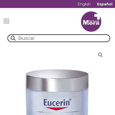
English
Español