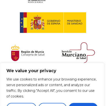
We value your privacy
Política de envío y devoluciones
We use cookies to enhance your browsing experience,
serve personalized ads or content, and analyze our
Política de privacidad
Uso de cookies
traffic. By clicking "Accept All", you consent to our use
of cookies.
Aviso legal
Términos y condiciones