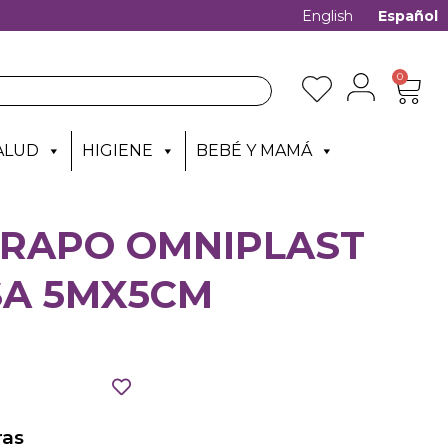
English
Español
0
ALUD
HIGIENE
BEBÉ Y MAMÁ
RAPO OMNIPLAST
SA 5MX5CM
as