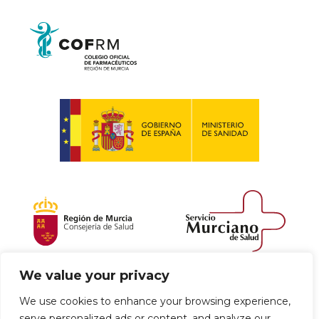
We value your privacy
Política de envío y devoluciones
We use cookies to enhance your browsing experience,
serve personalized ads or content, and analyze our