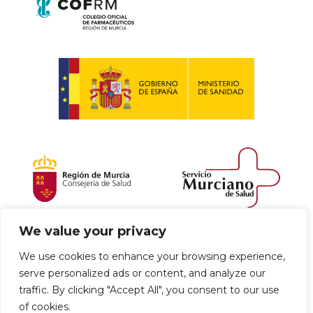
We value your privacy
Política de envío y devoluciones
We use cookies to enhance your browsing experience,
serve personalized ads or content, and analyze our
Política de privacidad
Uso de cookies
traffic. By clicking "Accept All", you consent to our use
of cookies.