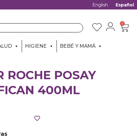
English
Español
0
ALUD
HIGIENE
BEBÉ Y MAMÁ
R ROCHE POSAY
FICAN 400ML
as