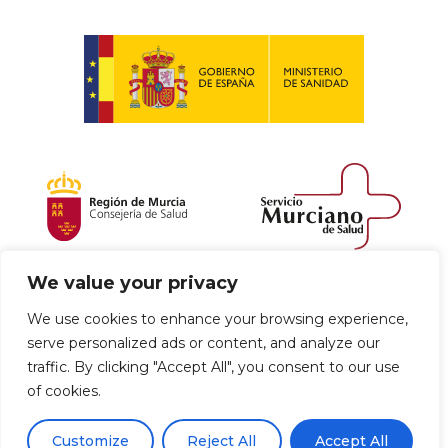
We value your privacy
Política de envío y devoluciones
We use cookies to enhance your browsing experience,
serve personalized ads or content, and analyze our
Política de privacidad
Uso de cookies
traffic. By clicking "Accept All", you consent to our use
of cookies.
Aviso legal
Términos y condiciones
0
Customize
Reject All
Accept All