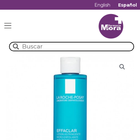
English
Español