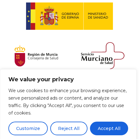
We value your privacy
Política de envío y devoluciones
We use cookies to enhance your browsing experience,
serve personalized ads or content, and analyze our
Política de privacidad
Uso de cookies
traffic. By clicking "Accept All", you consent to our use
of cookies.
Aviso legal
Términos y condiciones
0
Customize
Reject All
Accept All
Declaración de Accesibilidad