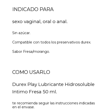
INDICADO PARA
sexo vaginal, oral o anal.
Sin azúcar.
Compatible con todos los preservativos durex.
Sabor Fresa/morango.
COMO USARLO
Durex Play Lubricante Hidrosoluble
Intimo Fresa 50 ml.
te recomienda seguir las instrucciones indicadas
en el envase.