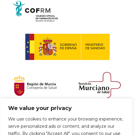
We value your privacy
Política de envío y devoluciones
We use cookies to enhance your browsing experience,
serve personalized ads or content, and analyze our
Política de privacidad
Uso de cookies
traffic. By clicking "Accept All", you consent to our use