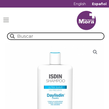
English
Español