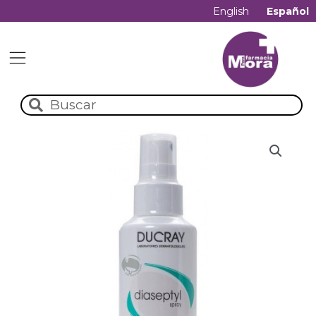
English
Español