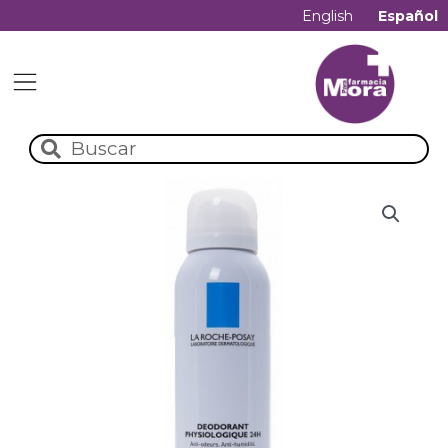
English
Español