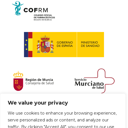
We value your privacy
Política de envío y devoluciones
We use cookies to enhance your browsing experience,
serve personalized ads or content, and analyze our
Política de privacidad
Uso de cookies
traffic. By clicking "Accept All", you consent to our use