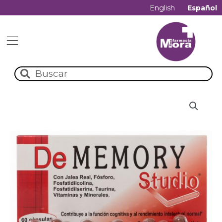
English
Español